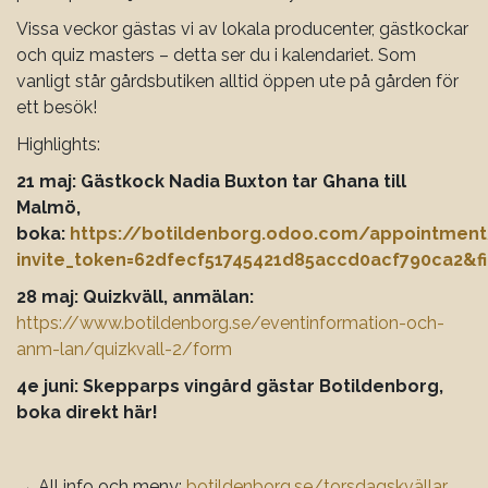
Vissa veckor gästas vi av lokala producenter, gästkockar
och quiz masters – detta ser du i kalendariet. Som
vanligt står gårdsbutiken alltid öppen ute på gården för
ett besök!
Highlights:
21 maj: Gästkock Nadia Buxton tar Ghana till
Malmö,
boka:
https://botildenborg.odoo.com/appointment
invite_token=62dfecf51745421d85accd0acf790ca2&f
28 maj: Quizkväll, anmälan:
https://www.botildenborg.se/eventinformation-och-
anm-lan/quizkvall-2/form
4e juni: Skepparps vingård gästar Botildenborg,
boka direkt här!
→ All info och meny:
botildenborg.se/torsdagskvällar