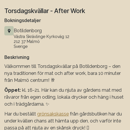
Hoppa till innehåll
Torsdagskvällar - After Work
Bokningsdetaljer
Botildenborg
Västra Skrävlinge Kyrkoväg 12
212 37 Malmö
Sverige
Beskrivning
Välkommen till Torsdagskvällar på Botildenborg – den
nya traditionen för mat och after work, bara 10 minuter
från Malmö centrum! 🥂
Öppet:
kl. 16-21. Här kan du njuta av gårdens mat med
råvaror från egen odling, lokala drycker och häng i huset
och i trädgårdarna. ✨
Har du beställt
grönsakskasse
från gårdsbutiken har du
under kvällen chans att hämta upp den, och varför inte
passa på att njuta av en skånsk dryck! 🫜